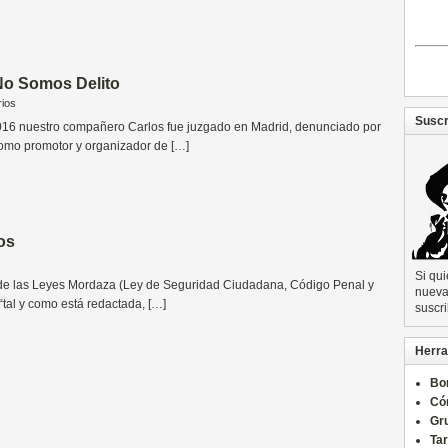
No Somos Delito
ios
Suscr
016 nuestro compañero Carlos fue juzgado en Madrid, denunciado por
como promotor y organizador de […]
os
Si qu
 de las Leyes Mordaza (Ley de Seguridad Ciudadana, Código Penal y
nueva 
 “tal y como está redactada, […]
suscri
Herra
Bo
Có
Gru
Ta