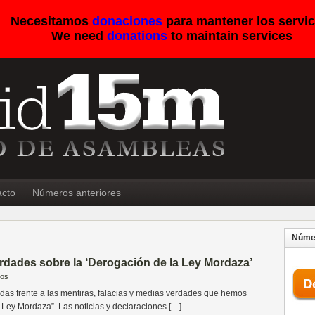
Necesitamos
donaciones
para mantener los servic
We need
donations
to maintain services
acto
Números anteriores
Númer
erdades sobre la ‘Derogación de la Ley Mordaza’
ios
s frente a las mentiras, falacias y medias verdades que hemos
Ley Mordaza”. Las noticias y declaraciones […]