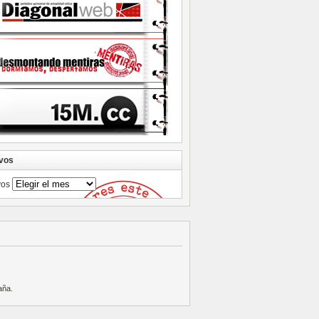
vos
vos
aña
.