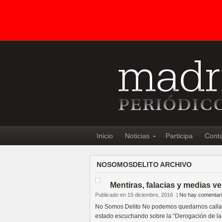
Inicio
Noticias
Participa
Cont
NOSOMOSDELITO ARCHIVO
Mentiras, falacias y medias v
Publicado en 19 diciembre, 2016
|
No hay comentar
No Somos Delito No podemos quedarnos callada
estado escuchando sobre la “Derogación de la 