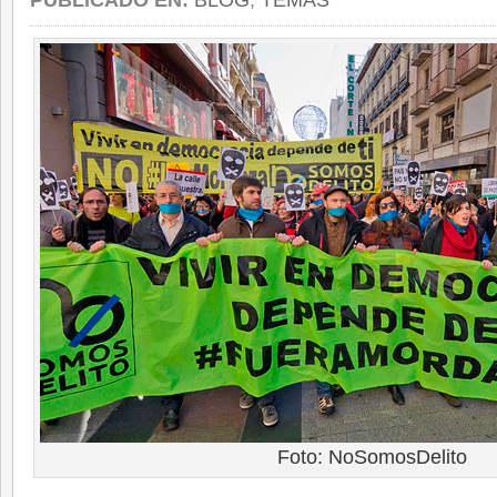
PUBLICADO EN:
BLOG
,
TEMAS
Foto: NoSomosDelito