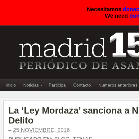
Necesitamos
donac
We need
don
Inicio
Noticias
Participa
Contacto
Números anteriores
La ‘Ley Mordaza’ sanciona a
Delito
–
25 NOVIEMBRE, 2016