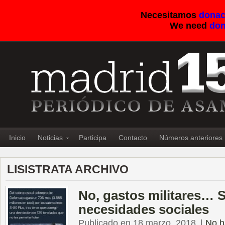
Necesitamos
donac
We need
don
Inicio
Noticias
Participa
Contacto
Números anteriores
LISISTRATA ARCHIVO
No, gastos militares… S
necesidades sociales
Publicado en 18 marzo, 2018
|
No h