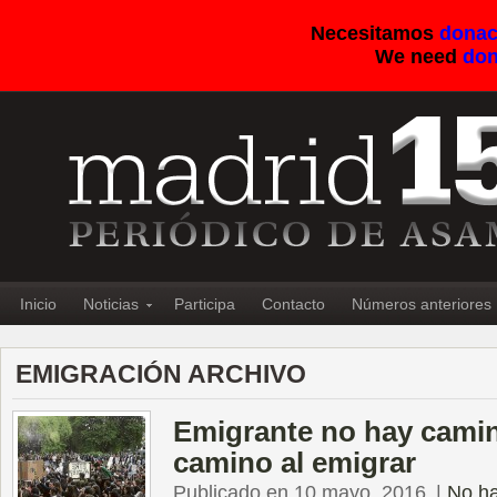
Necesitamos
donac
We need
don
Inicio
Noticias
Participa
Contacto
Números anteriores
EMIGRACIÓN ARCHIVO
Emigrante no hay camin
camino al emigrar
Publicado en 10 mayo, 2016
|
No ha