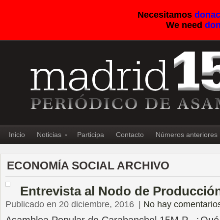
Necesitamos
donac
We need
don
Inicio
Noticias
Participa
Contacto
Números anteriores
ECONOMÍA SOCIAL ARCHIVO
Entrevista al Nodo de Producció
Publicado en 20 diciembre, 2016
|
No hay comentario