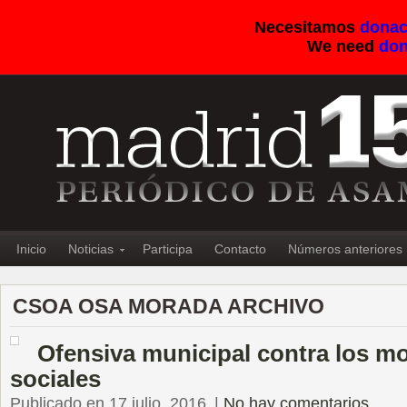
Necesitamos
donac
We need
don
Inicio
Noticias
Participa
Contacto
Números anteriores
CSOA OSA MORADA ARCHIVO
Ofensiva municipal contra los m
sociales
Publicado en 17 julio, 2016
|
No hay comentarios