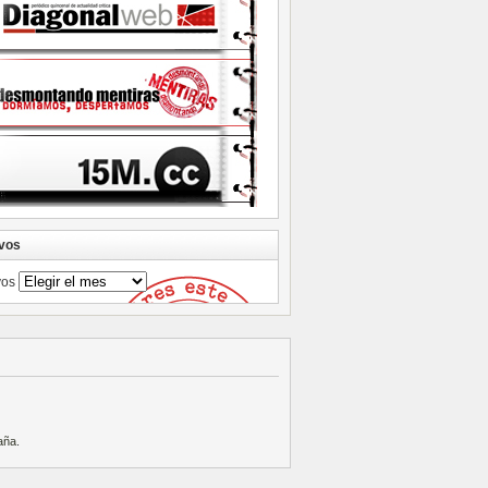
vos
vos
aña
.