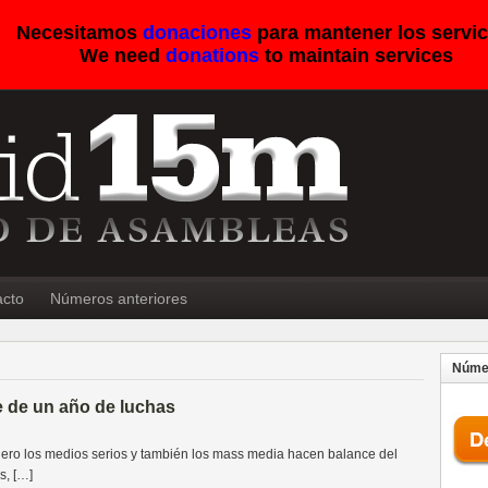
Necesitamos
donaciones
para mantener los servic
We need
donations
to maintain services
acto
Números anteriores
Númer
e de un año de luchas
ero los medios serios y también los mass media hacen balance del
s, […]