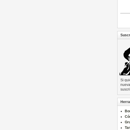
Suscr
Si qu
nueva 
suscri
Herra
Bo
Có
Gru
Ta