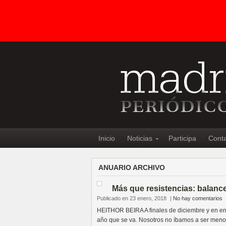
Inicio
Noticias
Participa
Cont
ANUARIO ARCHIVO
Más que resistencias: balanc
Publicado en 23 enero, 2018
|
No hay comentarios
HEITHOR BEIRA A finales de diciembre y en en
año que se va. Nosotros no íbamos a ser meno