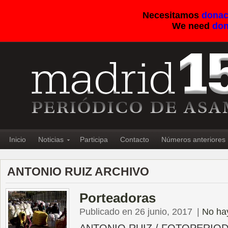
Necesitamos
donac
We need
don
Inicio
Noticias
Participa
Contacto
Números anteriores
ANTONIO RUIZ ARCHIVO
Porteadoras
Publicado en 26 junio, 2017
|
No ha