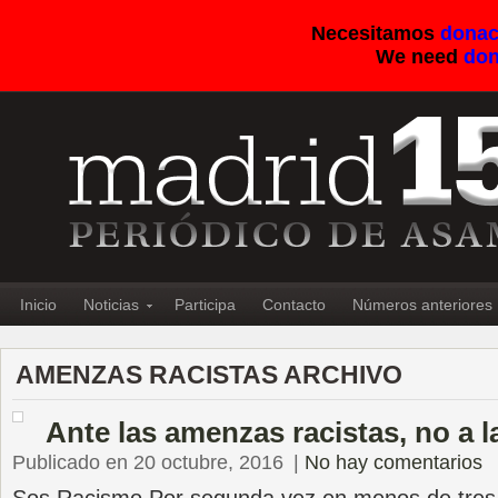
Necesitamos
donac
We need
don
Inicio
Noticias
Participa
Contacto
Números anteriores
AMENZAS RACISTAS ARCHIVO
Ante las amenzas racistas, no a 
Publicado en 20 octubre, 2016
|
No hay comentarios