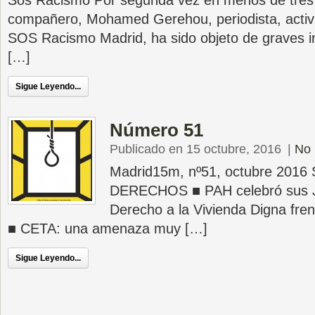
Sos Racismo Por segunda vez en menos de tres
compañero, Mohamed Gerehou, periodista, activi
SOS Racismo Madrid, ha sido objeto de graves 
[…]
Sigue Leyendo...
Número 51
Publicado en 15 octubre, 2016
|
No 
Madrid15m, nº51, octubre 201
DERECHOS ■ PAH celebró sus J
Derecho a la Vivienda Digna fre
■ CETA: una amenaza muy […]
Sigue Leyendo...