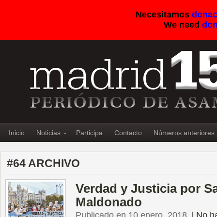
Necesitamos
donac
We need
don
Inicio
Noticias
Participa
Contacto
Números anteriores
#64 ARCHIVO
Verdad y Justicia por S
Maldonado
Publicado en 10 enero, 2018
|
No h