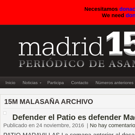
Necesitamos
donac
We need
don
Inicio
Noticias
Participa
Contacto
Números anteriores
15M MALASAÑA ARCHIVO
Defender el Patio es defender Ma
Publicado en 24 noviembre, 2016
|
No hay comentari