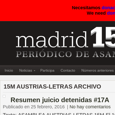
Necesitamos
donac
We need
don
Inicio
Noticias
Participa
Contacto
Números anteriores
15M AUSTRIAS-LETRAS ARCHIVO
Resumen juicio detenidas #17A
Publicado en 25 febrero, 2016
|
No hay comentarios