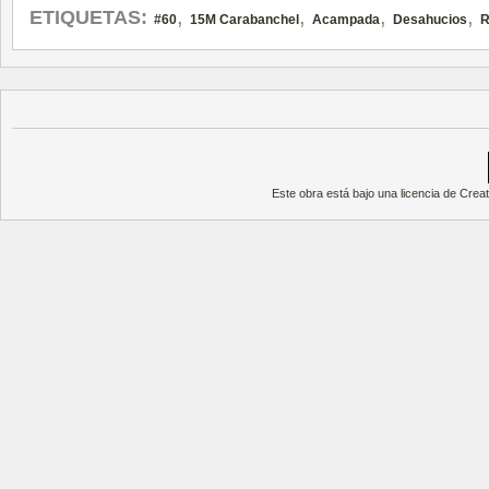
,
,
,
,
ETIQUETAS:
#60
15M Carabanchel
Acampada
Desahucios
R
Este obra está bajo una
licencia de Cre