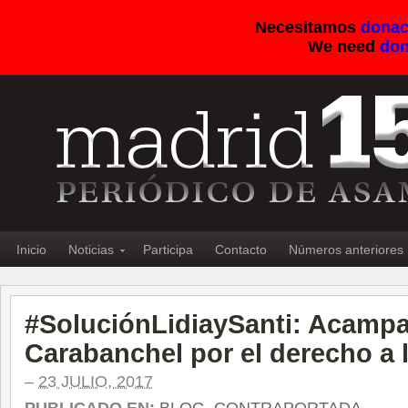
Necesitamos
donac
We need
don
Inicio
Noticias
Participa
Contacto
Números anteriores
#SoluciónLidiaySanti: Acamp
Carabanchel por el derecho a 
–
23 JULIO, 2017