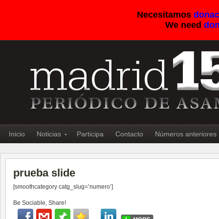
Necesitamos
donac
We need
don
Inicio
Noticias
Participa
Contacto
Números anteriores
prueba slide
[smoothcategory catg_slug=’numero’]
Be Sociable, Share!