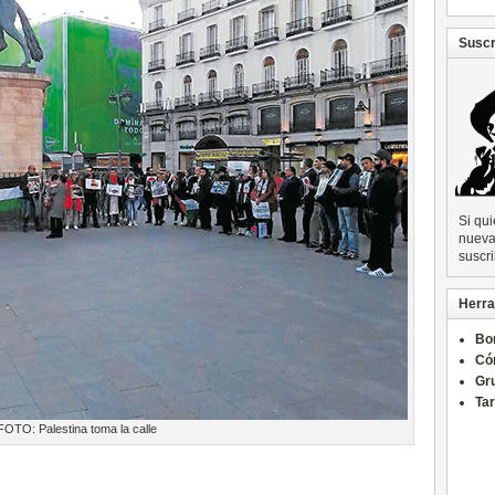
Suscr
Si qu
nueva 
suscri
Herra
Bo
Có
Gru
Ta
FOTO: Palestina toma la calle