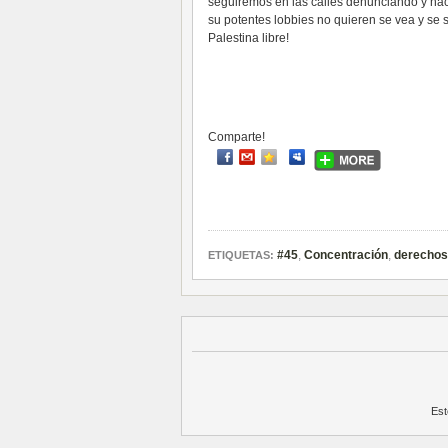
seguiremos en las calles denunciando y hacie
su potentes lobbies no quieren se vea y se 
Palestina libre!
Comparte!
#45
,
Concentración
,
derecho
ETIQUETAS:
Est