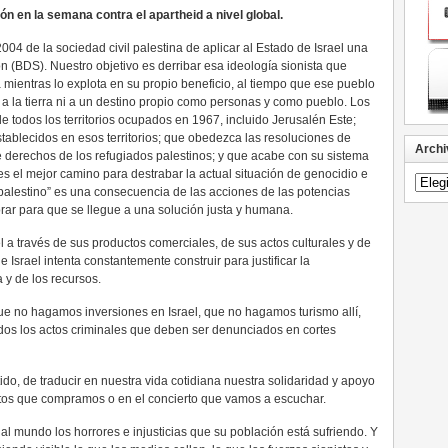
n en la semana contra el apartheid a nivel global.
004 de la sociedad civil palestina de aplicar al Estado de Israel una
 (BDS). Nuestro objetivo es derribar esa ideología sionista que
 mientras lo explota en su propio beneficio, al tiempo que ese pueblo
a la tierra ni a un destino propio como personas y como pueblo. Los
 de todos los territorios ocupados en 1967, incluido Jerusalén Este;
ablecidos en esos territorios; que obedezca las resoluciones de
Archi
de derechos de los refugiados palestinos; y que acabe con su sistema
s el mejor camino para destrabar la actual situación de genocidio e
alestino” es una consecuencia de las acciones de las potencias
rar para que se llegue a una solución justa y humana.
a través de sus productos comerciales, de sus actos culturales y de
 Israel intenta constantemente construir para justificar la
a y de los recursos.
ue no hagamos inversiones en Israel, que no hagamos turismo allí,
dos los actos criminales que deben ser denunciados en cortes
do, de traducir en nuestra vida cotidiana nuestra solidaridad y apoyo
uctos que compramos o en el concierto que vamos a escuchar.
al mundo los horrores e injusticias que su población está sufriendo. Y