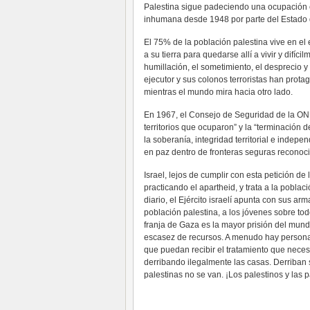
Palestina sigue padeciendo una ocupación en
inhumana desde 1948 por parte del Estado d
El 75% de la población palestina vive en el
a su tierra para quedarse allí a vivir y difíc
humillación, el sometimiento, el desprecio y 
ejecutor y sus colonos terroristas han pro
mientras el mundo mira hacia otro lado.
En 1967, el Consejo de Seguridad de la ONU p
territorios que ocuparon” y la “terminación 
la soberanía, integridad territorial e indepe
en paz dentro de fronteras seguras reconoci
Israel, lejos de cumplir con esta petición d
practicando el apartheid, y trata a la pobla
diario, el Ejército israelí apunta con sus a
población palestina, a los jóvenes sobre to
franja de Gaza es la mayor prisión del mundo
escasez de recursos. A menudo hay persona
que puedan recibir el tratamiento que necesi
derribando ilegalmente las casas. Derriban 
palestinas no se van. ¡Los palestinos y las p