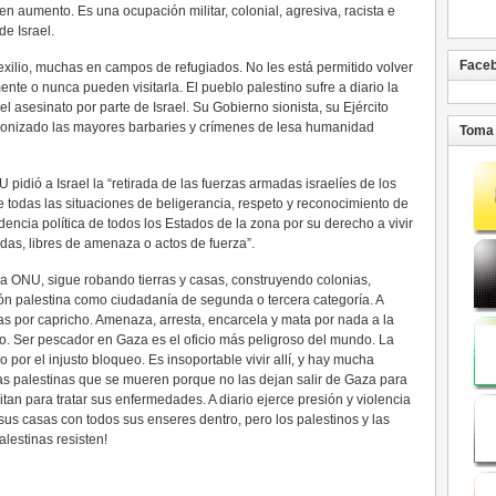
 aumento. Es una ocupación militar, colonial, agresiva, racista e
e Israel.
Face
 exilio, muchas en campos de refugiados. No les está permitido volver
ilmente o nunca pueden visitarla. El pueblo palestino sufre a diario la
el asesinato por parte de Israel. Su Gobierno sionista, su Ejército
tagonizado las mayores barbaries y crímenes de lesa humanidad
Toma 
idió a Israel la “retirada de las fuerzas armadas israelíes de los
de todas las situaciones de beligerancia, respeto y reconocimiento de
ndencia política de todos los Estados de la zona por su derecho a vivir
das, libres de amenaza o actos de fuerza”.
e la ONU, sigue robando tierras y casas, construyendo colonias,
ción palestina como ciudadanía de segunda o tercera categoría. A
rmas por capricho. Amenaza, arresta, encarcela y mata por nada a la
do. Ser pescador en Gaza es el oficio más peligroso del mundo. La
 por el injusto bloqueo. Es insoportable vivir allí, y hay mucha
s palestinas que se mueren porque no las dejan salir de Gaza para
tan para tratar sus enfermedades. A diario ejerce presión y violencia
sus casas con todos sus enseres dentro, pero los palestinos y las
alestinas resisten!