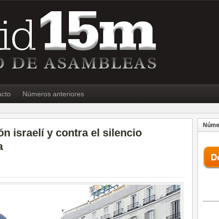
acto
Números anteriores
Númer
ón israelí y contra el silencio
a