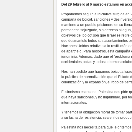
Del 29 febrero al 6 marzo estamos en acció
Proponemos seguir la iniciativa surgida en 2
campaña de boicot, sanciones y desinversión
mantiene a un pueblo prisionero en su tierra
permanece sojuzgado, sin derecho al agua, 
objetivos del boicot son que Israel se retire
que desmantele todos sus asentamientos est
Naciones Unidas relativas a la restitución 
de apartheid. Para nosotros, esta campaña e
ignominia. Además, dado que el “problema p
occidentales, todas y todos debemos colabo
Nos han pedido que hagamos boicot a Israel 
la práctica de normalización que el Estado de
colonización y la expansión, el robo de tierr
El sionismo es muerte. Palestina nos pide q
que haya sanciones, y no impunidad, por to
internacionales.
Y tenemos la obligación moral de tomar parti
a su lucha de resistencia, sea en los prod
Palestina nos necesita para que le gritemos 