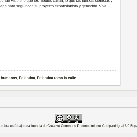
ndo visible lo que los medios callan, lo que las fuerzas sionistas y
sepa para seguir con su proyecto expansionista y genocida. Viva
s humanos
,
Palestina
,
Palestina toma la calle
e obra está bajo una
licencia de Creative Commons Reconocimiento-CompartirIgual 3.0 Esp