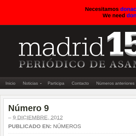
Necesitamos
donac
We need
don
Inicio
Noticias
Participa
Contacto
Números anteriores
Número 9
–
9 DICIEMBRE, 2012
PUBLICADO EN:
NÚMEROS