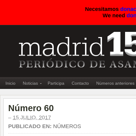
Necesitamos
donac
We need
don
Inicio
Noticias
Participa
Contacto
Números anteriores
Número 60
–
15 JULIO, 2017
PUBLICADO EN:
NÚMEROS