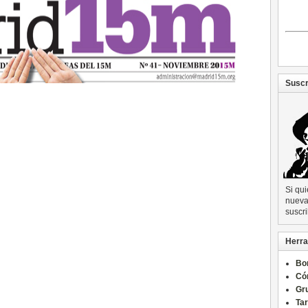
Suscr
Si qu
nueva 
suscri
Herra
Bo
Có
Gru
Ta