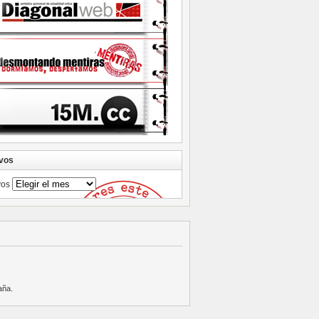
vos
vos
aña
.