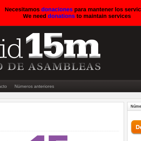
Necesitamos
donaciones
para mantener los servic
We need
donations
to maintain services
acto
Números anteriores
Númer