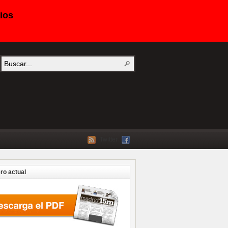
ios
Twitter
o actual