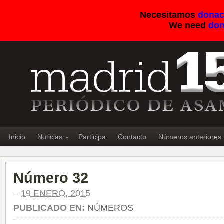
Necesitamos
donac
We need
don
Inicio
Noticias
Participa
Contacto
Números anteriores
Número 32
–
19 ENERO, 2015
PUBLICADO EN:
NÚMEROS