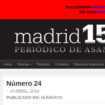
Necesitamos
donac
We need
don
Inicio
Noticias
Participa
Contacto
Números anteriores
Número 24
–
13 ABRIL, 2014
PUBLICADO EN:
NÚMEROS