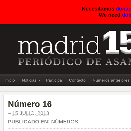
Necesitamos
donac
We need
don
Inicio
Noticias
Participa
Contacto
Números anteriores
Número 16
–
15 JULIO, 2013
PUBLICADO EN:
NÚMEROS