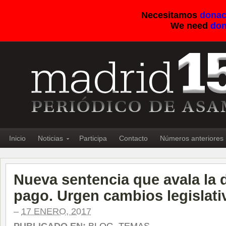
Necesitamos
donac
We need
don
Inicio
Noticias
Participa
Contacto
Números anteriores
Nueva sentencia que avala la 
pago. Urgen cambios legislati
–
17 ENERO, 2017