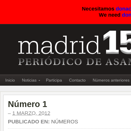
Necesitamos
donac
We need
don
Inicio
Noticias
Participa
Contacto
Números anteriores
Número 1
–
1 MARZO, 2012
PUBLICADO EN:
NÚMEROS