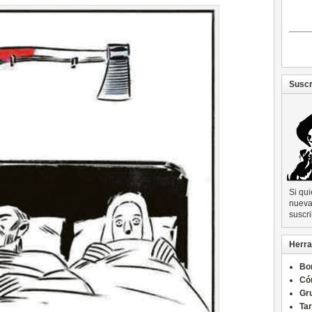
Suscr
Si qu
nueva 
suscri
Herra
Bo
Có
Gru
Ta