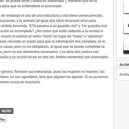
Juan” se puede omitir (“María es asesinada”), mientras que en la
s para que se entiendiese el enunciado.
, sin embargo el uso de una estructura u otra tiene consecuencias,
aciones, y la sintaxis (al igual que otros recursos) sirve para
mbito terrorista: “ETA asesina a un guardia civil” y “Un guardia civil
ación es incompleta? ¿No creen que están faltando a la verdad si
 ocurre si usamos el verbo “morir” en lugar de “matar” o “asesinar”.
e solo necesita un sujeto para que la información sea completa; se le
 causa, pero no es obligatorio, al igual que se puede completar la
o, pero no son elementos necesarios. Los otros dos verbos son
ue actúa y su acción recae en otro ser. Ambos elementos son esenciales
Archi
e género. Revisen sus estructuras, pues las mujeres no mueren, las
Archi
bres; no son agredidas, sino que alguien las agrede. Si no ponemos
roblema nunca se resolverá.