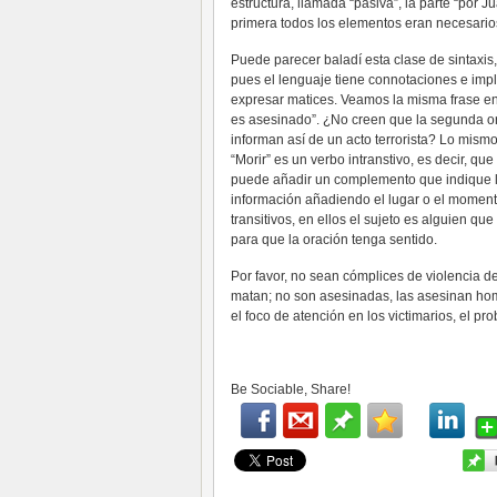
estructura, llamada “pasiva”, la parte “por 
primera todos los elementos eran necesario
Puede parecer baladí esta clase de sintaxis
pues el lenguaje tiene connotaciones e implic
expresar matices. Veamos la misma frase en á
es asesinado”. ¿No creen que la segunda or
informan así de un acto terrorista? Lo mismo
“Morir” es un verbo intranstivo, es decir, qu
puede añadir un complemento que indique la
información añadiendo el lugar o el moment
transitivos, en ellos el sujeto es alguien q
para que la oración tenga sentido.
Por favor, no sean cómplices de violencia d
matan; no son asesinadas, las asesinan hom
el foco de atención en los victimarios, el p
Be Sociable, Share!