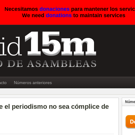
Necesitamos
donaciones
para mantener los servic
We need
donations
to maintain services
acto
Números anteriores
Númer
ue el periodismo no sea cómplice de