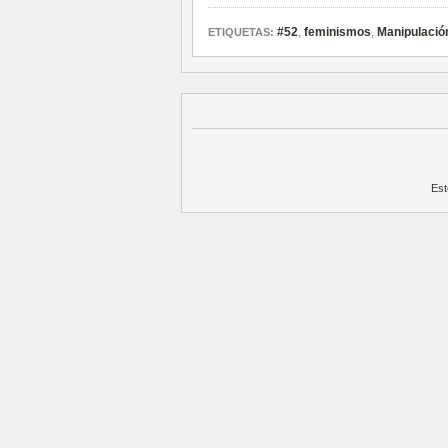
#52
,
feminismos
,
Manipulació
ETIQUETAS:
Est