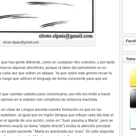
Face
elroto.elpais@gmail.com
Toma 
 que hay gente diferente, como en cualquier otro colectivo, y por tanto
 marcar algunas directrices, porque la labor del periodismo no es
a cada vez que sufren un ataque. Ya que sobre este gremio recae la
es ruego que utilicen el lenguaje de forma consciente para que así
el que cuentan ustedes para comunicarse, por ello les invito a hacer
ga pensar en si ustedes son cómplices de violencia machista.
en clase de Lengua durante nuestra formación es que en las
astellano, al igual que en inglés (lengua que influye cada día más el
 con el agente de una acción, como en “Juan asesina a María”, pero se
érmino exacto se llama “objeto directo”) reciba la atención principal
lo en sujeto paciente: “María es asesinada por Juan”. En esta segunda