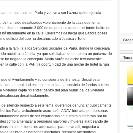
utar un desahucio en Parla y vuelve a ser Lazora quien ejecuta.
s años han sido desalojados violentamente de la casa que tenían
tras haber abonado 3.000 en un proceso anterior, el fondo buitre no
está literalmente en la calle. Queremos destacar que Lazora posee
smo edificio del que ha desahuciado a Jessica y Toño.
Face
a la familia a los Servicios Sociales de Parla, donde la concejala
ido recibir a la familia, ya que solicitaban que hubiera un portavoz de
Toma 
 se ha negado la concejala. Marta Varón ha dicho textualmente:
n la calle con la PAH; la oportunidad de una noche de hotel la han
ue el Ayuntamiento y su consejería de Bienestar Social están
a, que en realidad es una inmobiliaria al servicio de fondos buitres
 Vivienda capta “clientes” dentro del plan municipal de vivienda
go desahucian desalmadamente.
de silencio respecto a este tema, queremos denunciar públicamente
hucios Parla, actualmente asociación ADAV, formada por personas
untariamente antes de ser expulsadas de nuestra plataforma por no
titudes como amenazar a personas mayores y mujeres alardeando de
bleas en condiciones no adecuadas para estar allí, negociar a
s de las propias personas afectadas, rechazar alternativas