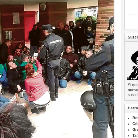
Suscr
Si qu
nueva 
suscri
Herra
Bo
Có
Gru
Ta