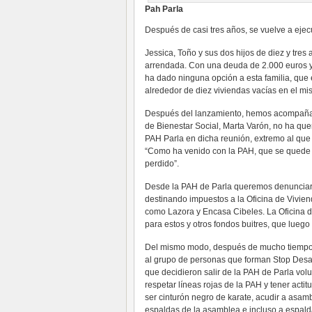
Pah Parla
Después de casi tres años, se vuelve a ejec
Jessica, Toño y sus dos hijos de diez y tre
arrendada. Con una deuda de 2.000 euros y 
ha dado ninguna opción a esta familia, que 
alrededor de diez viviendas vacías en el mi
Después del lanzamiento, hemos acompañado 
de Bienestar Social, Marta Varón, no ha quer
PAH Parla en dicha reunión, extremo al que
“Como ha venido con la PAH, que se quede e
perdido”.
Desde la PAH de Parla queremos denunciar q
destinando impuestos a la Oficina de Viviend
como Lazora y Encasa Cibeles. La Oficina de
para estos y otros fondos buitres, que lue
Del mismo modo, después de mucho tiempo 
al grupo de personas que forman Stop Desa
que decidieron salir de la PAH de Parla vol
respetar líneas rojas de la PAH y tener ac
ser cinturón negro de karate, acudir a asam
espaldas de la asamblea e incluso a espalda