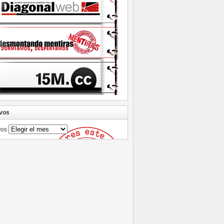
vos
vos