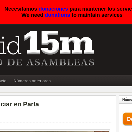
Necesitamos
donaciones
para mantener los servic
We need
donations
to maintain services
acto
Números anteriores
Númer
ciar en Parla