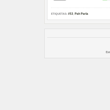
#53
,
Pah Parla
ETIQUETAS:
Est