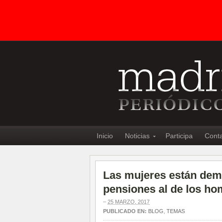
Inicio
Noticias
Participa
Cont
Las mujeres están dema
pensiones al de los h
–
25 MARZO, 2017
PUBLICADO EN:
BLOG
,
TEMAS