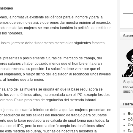
ensiones
ones, la normativa existente es idéntica para el hombre y para la
abemos que eso no es así, y queremos dar nuestra opinión al respecto,
aciones de las mujeres se encuentra también la petición de recibir un
de los hombres.
Suscr
 las mujeres se debe fundamentalmente a los siguientes factores
s, presentes y posiblemente futuras del mercado de trabajo, del
ores salarios y haber cotizado menos que el hombre en la gran
nos derechos a su pensión. La solución debe venir por que el
el empleador, o mejor dicho del legislador, al reconocer unos niveles
o, al hombre que a la mujer.
Si qu
nueva 
 salario de las mujeres se origina en que la base reguladora se
suscri
de los veinte últimos años, incrementada con el IPC, excepto los dos
 veremos. Es un problema de regulación del mercado laboral.
Herra
ujer sea de cuantía inferior se debe a que las mujeres presentan, en
Bo
consecuencia de sus salidas del mercado de trabajo para ocuparse
Có
cierto que la base reguladora se calcula de igual forma para todos: la
Gru
ada con el IPC, pero la norma dice “excepto los dos últimos años”
Ta
ue esta medida es buena, muchas de nosotras y nosotros la