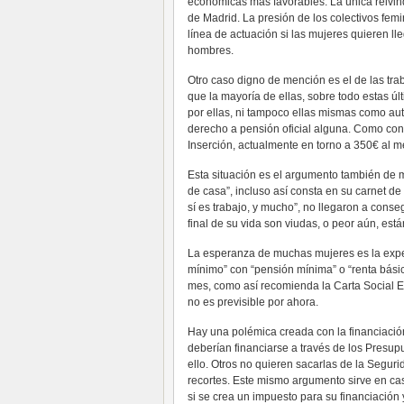
económicas más favorables. La única reivin
de Madrid. La presión de los colectivos fem
línea de actuación si las mujeres quieren l
hombres.
Otro caso digno de mención es el de las trab
que la mayoría de ellas, sobre todo estas úl
por ellas, ni tampoco ellas mismas como autó
derecho a pensión oficial alguna. Como con
Inserción, actualmente en torno a 350€ al m
Esta situación es el argumento también de m
de casa”, incluso así consta en su carnet de
sí es trabajo, y mucho”, no llegaron a conseg
final de su vida son viudas, o peor aún, est
La esperanza de muchas mujeres es la expect
mínimo” con “pensión mínima” o “renta básic
mes, como así recomienda la Carta Social E
no es previsible por ahora.
Hay una polémica creada con la financiació
deberían financiarse a través de los Presu
ello. Otros no quieren sacarlas de la Seguri
recortes. Este mismo argumento sirve en cas
si se crea un impuesto para su financiación y