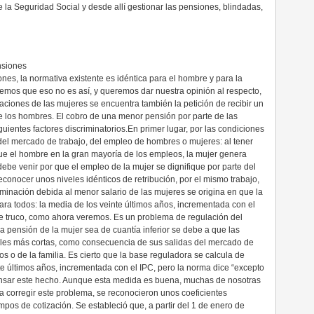
 la Seguridad Social y desde allí gestionar las pensiones, blindadas,
nsiones
ones, la normativa existente es idéntica para el hombre y para la
abemos que eso no es así, y queremos dar nuestra opinión al respecto,
aciones de las mujeres se encuentra también la petición de recibir un
 de los hombres. El cobro de una menor pensión por parte de las
ientes factores discriminatorios.En primer lugar, por las condiciones
del mercado de trabajo, del empleo de hombres o mujeres: al tener
e el hombre en la gran mayoría de los empleos, la mujer genera
be venir por que el empleo de la mujer se dignifique por parte del
reconocer unos niveles idénticos de retribución, por el mismo trabajo,
iminación debida al menor salario de las mujeres se origina en que la
ara todos: la media de los veinte últimos años, incrementada con el
ne truco, como ahora veremos. Es un problema de regulación del
 pensión de la mujer sea de cuantía inferior se debe a que las
ales más cortas, como consecuencia de sus salidas del mercado de
os o de la familia. Es cierto que la base reguladora se calcula de
nte últimos años, incrementada con el IPC, pero la norma dice “excepto
ensar este hecho. Aunque esta medida es buena, muchas de nosotras
ra corregir este problema, se reconocieron unos coeficientes
empos de cotización. Se estableció que, a partir del 1 de enero de