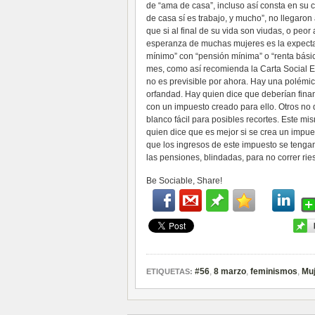
de “ama de casa”, incluso así consta en su c
de casa sí es trabajo, y mucho”, no llegaron
que si al final de su vida son viudas, o peo
esperanza de muchas mujeres es la expectati
mínimo” con “pensión mínima” o “renta básic
mes, como así recomienda la Carta Social E
no es previsible por ahora. Hay una polémic
orfandad. Hay quien dice que deberían fina
con un impuesto creado para ello. Otros no 
blanco fácil para posibles recortes. Este m
quien dice que es mejor si se crea un impuest
que los ingresos de este impuesto se tengan 
las pensiones, blindadas, para no correr rie
Be Sociable, Share!
#56
,
8 marzo
,
feminismos
,
Muj
ETIQUETAS: