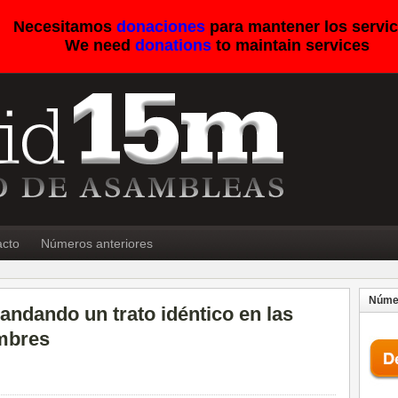
Necesitamos
donaciones
para mantener los servic
We need
donations
to maintain services
acto
Números anteriores
Númer
ndando un trato idéntico en las
ombres