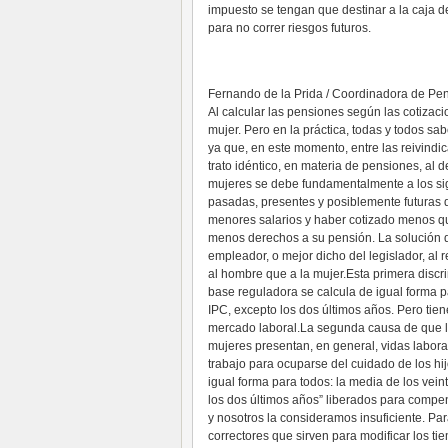
impuesto se tengan que destinar a la caja de
para no correr riesgos futuros.
Fernando de la Prida / Coordinadora de Pe
Al calcular las pensiones según las cotizaci
mujer. Pero en la práctica, todas y todos s
ya que, en este momento, entre las reivindic
trato idéntico, en materia de pensiones, al
mujeres se debe fundamentalmente a los sigu
pasadas, presentes y posiblemente futuras 
menores salarios y haber cotizado menos qu
menos derechos a su pensión. La solución de
empleador, o mejor dicho del legislador, al 
al hombre que a la mujer.Esta primera discr
base reguladora se calcula de igual forma p
IPC, excepto los dos últimos años. Pero tie
mercado laboral.La segunda causa de que la
mujeres presentan, en general, vidas labor
trabajo para ocuparse del cuidado de los hij
igual forma para todos: la media de los vei
los dos últimos años” liberados para comp
y nosotros la consideramos insuficiente. Pa
correctores que sirven para modificar los ti