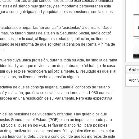
dicación del 100% que conocemos es la de este colectivo feminista
inistas está siendo muy grande, y es importante perseverar en esta
legar a conseguir igualdad y equidad de sus pensiones con la de los
ajadoras de hogar, las “sirvientas” o “asistentas” a domicilio. Dado
timas, no fueron dadas de alta en la Seguridad Social, nadie cotizó
nomas, por lo cual, al llegar a su edad de jubilación, no tienen
suelo se les informa de que soliciten la pensión de Renta Mínima de
es.
ujeres cuya única profesión, durante toda su vida, ha sido la de “ama
 identidad y, aunque reivindicaron de palabra que “el trabajo de casa
Archi
uir que esto se reconociera así oficialmente. El resultado es que si al
án solteras, no tienen derecho a pensión alguna.
Archi
ativa de que se consiga llegar a igualar el concepto de “salario
a” y, más aún, que ésta se establezca en torno a los 1.080 euros al
uropea en una resolución de su Parlamento. Pero esta expectativa
n de las pensiones de viudedad y orfandad. Hay quien dice que
puestos Generales del Estado (PGE) o con un impuesto creado para
dad Social, pues en los PGE serían un blanco fácil para posibles
o de garantizar todas las pensiones. Y hay quien dice que es mejor
 así financiar el déficit, pero a condición de que los ingresos de este