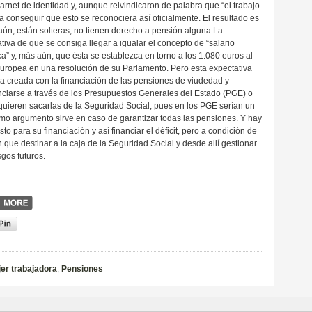
arnet de identidad y, aunque reivindicaron de palabra que “el trabajo
 a conseguir que esto se reconociera así oficialmente. El resultado es
r aún, están solteras, no tienen derecho a pensión alguna.La
va de que se consiga llegar a igualar el concepto de “salario
a” y, más aún, que ésta se establezca en torno a los 1.080 euros al
uropea en una resolución de su Parlamento. Pero esta expectativa
a creada con la financiación de las pensiones de viudedad y
nciarse a través de los Presupuestos Generales del Estado (PGE) o
quieren sacarlas de la Seguridad Social, pues en los PGE serían un
ismo argumento sirve en caso de garantizar todas las pensiones. Y hay
o para su financiación y así financiar el déficit, pero a condición de
que destinar a la caja de la Seguridad Social y desde allí gestionar
sgos futuros.
er trabajadora
,
Pensiones