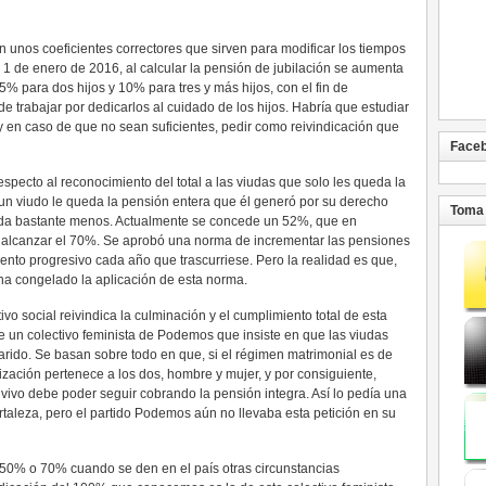
n unos coeficientes correctores que sirven para modificar los tiempos
el 1 de enero de 2016, al calcular la pensión de jubilación se aumenta
% para dos hijos y 10% para tres y más hijos, con el fin de
 trabajar por dedicarlos al cuidado de los hijos. Habría que estudiar
 y en caso de que no sean suficientes, pedir como reivindicación que
Face
specto al reconocimiento del total a las viudas que solo les queda la
un viudo le queda la pensión entera que él generó por su derecho
Toma 
ueda bastante menos. Actualmente se concede un 52%, que en
a alcanzar el 70%. Se aprobó una norma de incrementar las pensiones
nto progresivo cada año que trascurriese. Pero la realidad es que,
ha congelado la aplicación de esta norma.
o social reivindica la culminación y el cumplimiento total de esta
 un colectivo feminista de Podemos que insiste en que las viudas
marido. Se basan sobre todo en que, si el régimen matrimonial es de
ización pertenece a los dos, hombre y mujer, y por consiguiente,
 vivo debe poder seguir cobrando la pensión integra. Así lo pedía una
rtaleza, pero el partido Podemos aún no llevaba esta petición en su
50% o 70% cuando se den en el país otras circunstancias