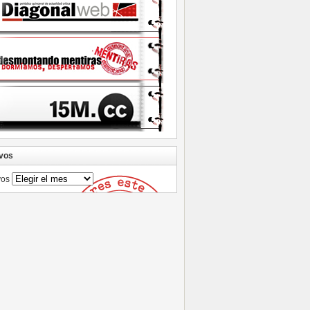
vos
vos