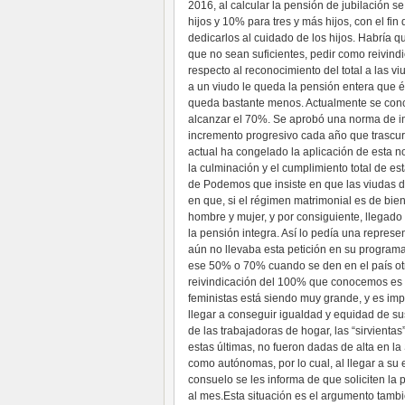
2016, al calcular la pensión de jubilación 
hijos y 10% para tres y más hijos, con el fi
dedicarlos al cuidado de los hijos. Habría q
que no sean suficientes, pedir como reivind
respecto al reconocimiento del total a las 
a un viudo le queda la pensión entera que é
queda bastante menos. Actualmente se conc
alcanzar el 70%. Se aprobó una norma de i
incremento progresivo cada año que trascur
actual ha congelado la aplicación de esta n
la culminación y el cumplimiento total de e
de Podemos que insiste en que las viudas de
en que, si el régimen matrimonial es de bie
hombre y mujer, y por consiguiente, llegado
la pensión integra. Así lo pedía una represe
aún no llevaba esta petición en su program
ese 50% o 70% cuando se den en el país ot
reivindicación del 100% que conocemos es la
feministas está siendo muy grande, y es imp
llegar a conseguir igualdad y equidad de s
de las trabajadoras de hogar, las “sirvientas
estas últimas, no fueron dadas de alta en la
como autónomas, por lo cual, al llegar a su
consuelo se les informa de que soliciten la
al mes.Esta situación es el argumento tambi