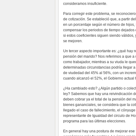
consideramos insuficiente.
Para corregir este problema, se reconociero
de cotización. Se estableció que, a partir d
en un porcentaje según el número de hijos, 5
compensar los periodos de tiempo dejados de
si estos coeficientes siguen siendo válidos,
se mejoren.
Un tercer aspecto importante es: ¿qué hay re
pensión del marido? Nos referimos a que a 
como trabajador, mientras a su viuda le q
determinadas circunstancias podría llegar 
de viudedad del 45% al 56%, con un increme
cuando alcanzó el 52%, el Gobierno actual 
¿Ha cambiado esto? ¿Algún partido o colectiv
ley? Sabemos que hay una reivindicación de
deben cobrar ya el total de la pensión del 
bienes gananciales, se considera que la cot
llegado el caso de fallecimiento, el cónyuge
representante de Igualdad del circulo de Ho
programa para las últimas elecciones.
En general hay una postura de mejorar ese 