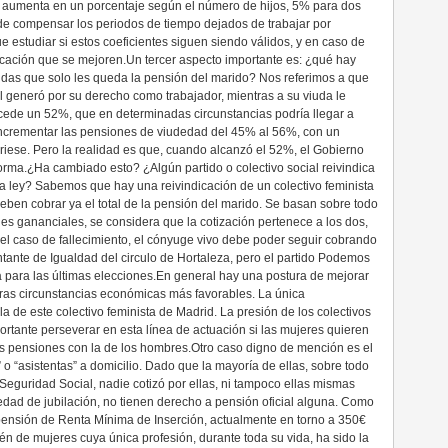
se aumenta en un porcentaje según el número de hijos, 5% para dos
n de compensar los periodos de tiempo dejados de trabajar por
ue estudiar si estos coeficientes siguen siendo válidos, y en caso de
icación que se mejoren.Un tercer aspecto importante es: ¿qué hay
viudas que solo les queda la pensión del marido? Nos referimos a que
l generó por su derecho como trabajador, mientras a su viuda le
ede un 52%, que en determinadas circunstancias podría llegar a
ncrementar las pensiones de viudedad del 45% al 56%, con un
riese. Pero la realidad es que, cuando alcanzó el 52%, el Gobierno
orma.¿Ha cambiado esto? ¿Algún partido o colectivo social reivindica
sta ley? Sabemos que hay una reivindicación de un colectivo feminista
ben cobrar ya el total de la pensión del marido. Se basan sobre todo
nes gananciales, se considera que la cotización pertenece a los dos,
 el caso de fallecimiento, el cónyuge vivo debe poder seguir cobrando
ntante de Igualdad del circulo de Hortaleza, pero el partido Podemos
a para las últimas elecciones.En general hay una postura de mejorar
ras circunstancias económicas más favorables. La única
 de este colectivo feminista de Madrid. La presión de los colectivos
ortante perseverar en esta línea de actuación si las mujeres quieren
us pensiones con la de los hombres.Otro caso digno de mención es el
” o “asistentas” a domicilio. Dado que la mayoría de ellas, sobre todo
 Seguridad Social, nadie cotizó por ellas, ni tampoco ellas mismas
 edad de jubilación, no tienen derecho a pensión oficial alguna. Como
 pensión de Renta Mínima de Inserción, actualmente en torno a 350€
én de mujeres cuya única profesión, durante toda su vida, ha sido la