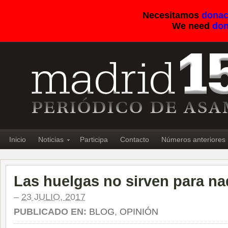
Necesitamos
donac
We need
don
Inicio
Noticias
Participa
Contacto
Números anteriores
Las huelgas no sirven para na
–
23 JULIO, 2017
PUBLICADO EN:
BLOG
,
OPINIÓN