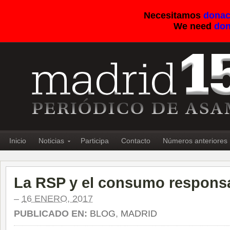
Necesitamos
donac
We need
don
Inicio
Noticias
Participa
Contacto
Números anteriores
La RSP y el consumo respons
–
16 ENERO, 2017
PUBLICADO EN:
BLOG
,
MADRID