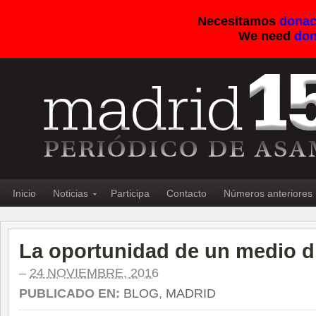
Necesitamos
donac
We need
don
Inicio
Noticias
Participa
Contacto
Números anteriores
La oportunidad de un medio d
–
24 NOVIEMBRE, 2016
PUBLICADO EN:
BLOG
,
MADRID