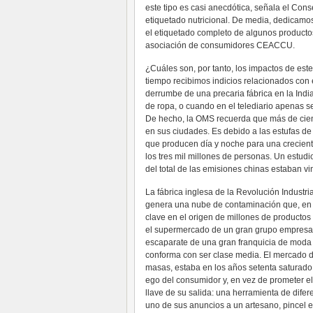
este tipo es casi anecdótica, señala el Con
etiquetado nutricional. De media, dedicamos
el etiquetado completo de algunos productos
asociación de consumidores CEACCU.
¿Cuáles son, por tanto, los impactos de es
tiempo recibimos indicios relacionados con
derrumbe de una precaria fábrica en la Indi
de ropa, o cuando en el telediario apenas s
De hecho, la OMS recuerda que más de cien
en sus ciudades. Es debido a las estufas de 
que producen día y noche para una crecient
los tres mil millones de personas. Un estud
del total de las emisiones chinas estaban v
La fábrica inglesa de la Revolución Industri
genera una nube de contaminación que, en 
clave en el origen de millones de producto
el supermercado de un gran grupo empresari
escaparate de una gran franquicia de moda 
conforma con ser clase media. El mercado d
masas, estaba en los años setenta saturado
ego del consumidor y, en vez de prometer e
llave de su salida: una herramienta de dife
uno de sus anuncios a un artesano, pincel e