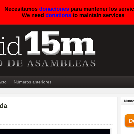
Necesitamos
donaciones
para mantener los servic
We need
donations
to maintain services
acto
Números anteriores
Númer
ada