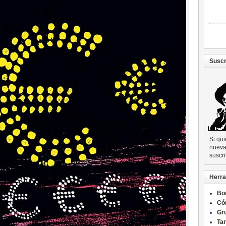
Suscr
Si qu
nueva 
suscri
Herra
Bo
Có
Gru
Ta