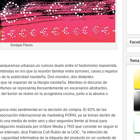
Face
Enrique Flores
Toma 
 marquesinas urbanas un curioso duelo entre el hedonismo manierista
mbristas en los que la reunión familiar entre turrones, cavas y regalos
ia de la publicidad navideña. Dos mundos, dos distantes
que se esperan de la liturgia navideña. Mientras el discurso de
rfumes se representa frecuentemente en escenarios abstractos,
a del turrón se reúne en la acogedora cocina, junto a la abuela o
 época más sentimental en la decisión de compra. El 82% de las
asociación internacional de marketing POPAI, ya se toman dentro de
o una media de entre seis y diez segundos frente al lineal para
stigación realizada por inStore Media y TNS que consiste en seguir el
e intervalo, dice Patricia Coll Rubio de la UOC, “la intención de
 capacidad informativa de la etiqueta del producto en un contexto de