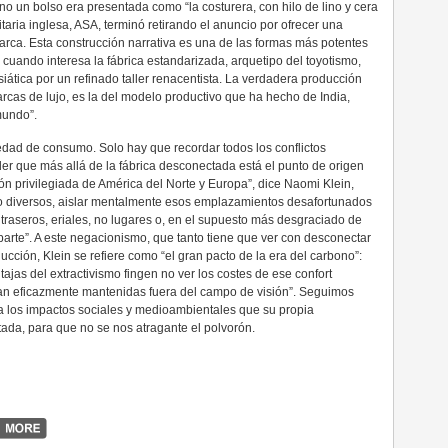
no un bolso era presentada como “la costurera, con hilo de lino y cera
taria inglesa, ASA, terminó retirando el anuncio por ofrecer una
arca. Esta construcción narrativa es una de las formas más potentes
uando interesa la fábrica estandarizada, arquetipo del toyotismo,
siática por un refinado taller renacentista. La verdadera producción
arcas de lujo, es la del modelo productivo que ha hecho de India,
mundo”.
iedad de consumo. Solo hay que recordar todos los conflictos
er que más allá de la fábrica desconectada está el punto de origen
ión privilegiada de América del Norte y Europa”, dice Naomi Klein,
o diversos, aislar mentalmente esos emplazamientos desafortunados
 traseros, eriales, no lugares o, en el supuesto más desgraciado de
parte”. A este negacionismo, que tanto tiene que ver con desconectar
cción, Klein se refiere como “el gran pacto de la era del carbono”:
jas del extractivismo fingen no ver los costes de ese confort
ean eficazmente mantenidas fuera del campo de visión”. Seguimos
a los impactos sociales y medioambientales que su propia
da, para que no se nos atragante el polvorón.