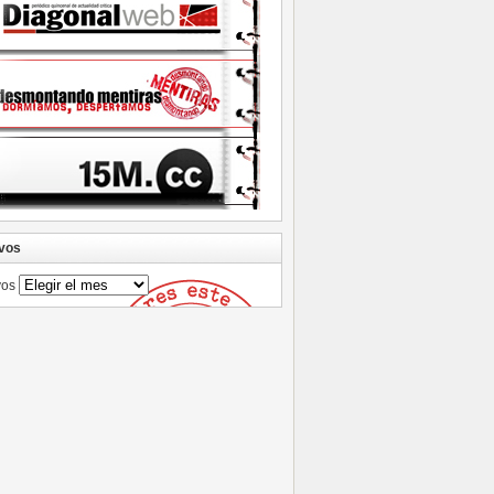
vos
vos