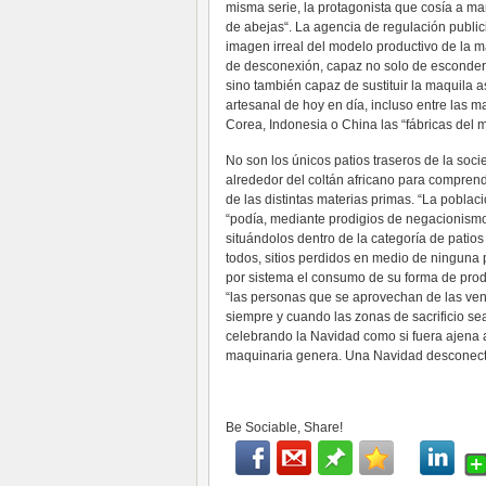
misma serie, la protagonista que cosía a ma
de abejas“. La agencia de regulación publici
imagen irreal del modelo productivo de la m
de desconexión, capaz no solo de esconder c
sino también capaz de sustituir la maquila a
artesanal de hoy en día, incluso entre las m
Corea, Indonesia o China las “fábricas del 
No son los únicos patios traseros de la soc
alrededor del coltán africano para comprend
de las distintas materias primas. “La poblac
“podía, mediante prodigios de negacionism
situándolos dentro de la categoría de patios
todos, sitios perdidos en medio de ninguna 
por sistema el consumo de su forma de produ
“las personas que se aprovechan de las venta
siempre y cuando las zonas de sacrificio s
celebrando la Navidad como si fuera ajena 
maquinaria genera. Una Navidad desconecta
Be Sociable, Share!