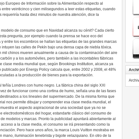
sejo Europeo de Información sobre la Alimentación respecto al
 entre veinticinco y cien milisegundos a leer estas etiquetas, cuando
 requeriría hasta diez minutos de nuestra atención, dice la
te modelo de consumo que en Navidad alcanza su cénit? Cada cierto
 esta pregunta, por ejemplo cuando la prensa se hace eco del
a y entre los escombros se hallan las etiquetas de las grandes marcas
e intuyen las calles de Pekín bajo una densa capa de niebla tóxica.
 mil chinos mueren anualmente a causa de la contaminación del aire
carbón y a los automóviles, pero también a las incontables fábricas
e clase media mundial que, según Brookings Institution, alcanza ya
io publicado por Energy Policy calcula que, entre 2002 y 2008, el 48%
Archi
inculadas a la producción de bienes para la exportación.
Archi
al teñía Londres con humo negro. La fábrica china del siglo XXI
vez de funcionar como una cortina de humo, señala una de las fases
s destinados a los lineales del supermercado. De la misma forma que
al nos permite dibujar y comprender esa clase media mundial, el
muestra el aspecto aspiracional de una sociedad que ya no se
e electrodomésticos del hogar, estandarte clásico del consumo de
 de modelos y marcas. Pronto la publicidad apuntará abiertamente al
l acceso a la clase media, el consumo se irá presentando como la
renciación. Pero hace unos años, la marca Louis Vuitton mostraba en
n mano, iluminación tenebrista y bigote velazquiano. En otro de la