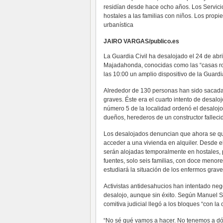
residían desde hace ocho años. Los Servici
hostales a las familias con niños. Los propie
urbanística
JAIRO VARGAS/publico.es
La Guardia Civil ha desalojado el 24 de abr
Majadahonda, conocidas como las “casas roj
las 10:00 un amplio dispositivo de la Guardia
Alrededor de 130 personas han sido sacadas
graves. Éste era el cuarto intento de desalo
número 5 de la localidad ordenó el desaloj
dueños, herederos de un constructor fallecid
Los desalojados denuncian que ahora se que
acceder a una vivienda en alquiler. Desde e
serán alojadas temporalmente en hostales,
fuentes, solo seis familias, con doce meno
estudiará la situación de los enfermos grave
Activistas antidesahucios han intentado neg
desalojo, aunque sin éxito. Según Manuel Sa
comitiva judicial llegó a los bloques “con 
“No sé qué vamos a hacer. No tenemos a dónd