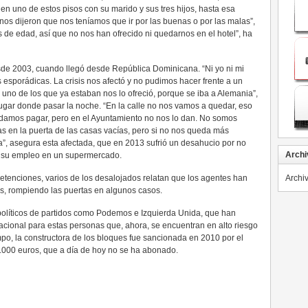
en uno de estos pisos con su marido y sus tres hijos, hasta esa
nos dijeron que nos teníamos que ir por las buenas o por las malas”,
de edad, así que no nos han ofrecido ni quedarnos en el hotel”, ha
de 2003, cuando llegó desde República Dominicana. “Ni yo ni mi
esporádicas. La crisis nos afectó y no pudimos hacer frente a un
 uno de los que ya estaban nos lo ofreció, porque se iba a Alemania”,
lugar donde pasar la noche. “En la calle no nos vamos a quedar, eso
odamos pagar, pero en el Ayuntamiento no nos lo dan. No somos
s en la puerta de las casas vacías, pero si no nos queda más
”, asegura esta afectada, que en 2013 sufrió un desahucio por no
Archi
er su empleo en un supermercado.
etenciones, varios de los desalojados relatan que los agentes han
Archi
es, rompiendo las puertas en algunos casos.
políticos de partidos como Podemos e Izquierda Unida, que han
acional para estas personas que, ahora, se encuentran en alto riesgo
mpo, la constructora de los bloques fue sancionada en 2010 por el
000 euros, que a día de hoy no se ha abonado.