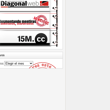
vos
vos