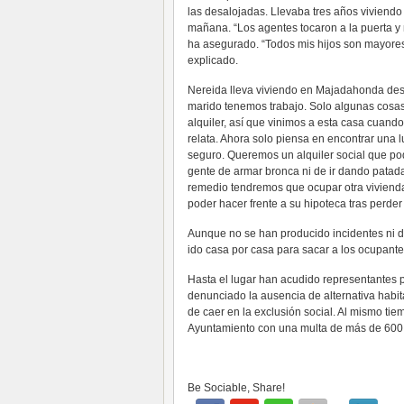
las desalojadas. Llevaba tres años viviendo 
mañana. “Los agentes tocaron a la puerta y 
ha asegurado. “Todos mis hijos son mayores 
explicado.
Nereida lleva viviendo en Majadahonda des
marido tenemos trabajo. Solo algunas cosas 
alquiler, así que vinimos a esta casa cuando
relata. Ahora solo piensa en encontrar una 
seguro. Queremos un alquiler social que p
gente de armar bronca ni de ir dando patada
remedio tendremos que ocupar otra vivienda
poder hacer frente a su hipoteca tras perd
Aunque no se han producido incidentes ni d
ido casa por casa para sacar a los ocupant
Hasta el lugar han acudido representantes 
denunciado la ausencia de alternativa habit
de caer en la exclusión social. Al mismo tie
Ayuntamiento con una multa de más de 600.
Be Sociable, Share!