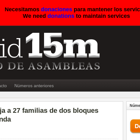
Necesitamos
donaciones
para mantener los servic
We need
donations
to maintain services
acto
Números anteriores
Númer
ja a 27 familias de dos bloques
nda