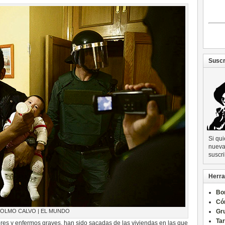
Suscr
Si qu
nueva 
suscri
Herra
Bo
Có
OLMO CALVO | EL MUNDO
Gru
Ta
es y enfermos graves, han sido sacadas de las viviendas en las que