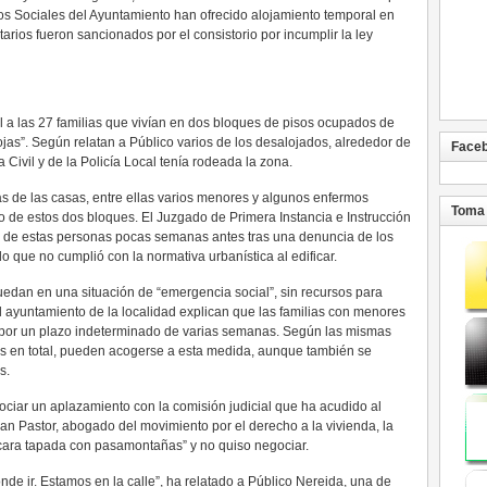
os Sociales del Ayuntamiento han ofrecido alojamiento temporal en
tarios fueron sancionados por el consistorio por incumplir la ley
il a las 27 familias que vivían en dos bloques de pisos ocupados de
as”. Según relatan a Público varios de los desalojados, alrededor de
Face
 Civil y de la Policía Local tenía rodeada la zona.
 de las casas, entre ellas varios menores y algunos enfermos
Toma 
jo de estos dos bloques. El Juzgado de Primera Instancia e Instrucción
o de estas personas pocas semanas antes tras una denuncia de los
o que no cumplió con la normativa urbanística al edificar.
dan en una situación de “emergencia social”, sin recursos para
l ayuntamiento de la localidad explican que las familias con menores
 por un plazo indeterminado de varias semanas. Según las mismas
res en total, pueden acogerse a esta medida, aunque también se
s.
ociar un aplazamiento con la comisión judicial que ha acudido al
n Pastor, abogado del movimiento por el derecho a la vivienda, la
la cara tapada con pasamontañas” y no quiso negociar.
e ir. Estamos en la calle”, ha relatado a Público Nereida, una de