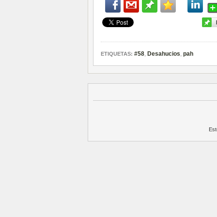
#58
,
Desahucios
,
pah
ETIQUETAS:
Est