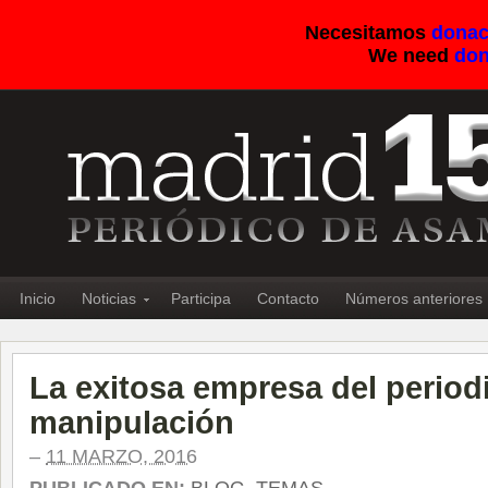
Necesitamos
donac
We need
don
Inicio
Noticias
Participa
Contacto
Números anteriores
La exitosa empresa del period
manipulación
–
11 MARZO, 2016