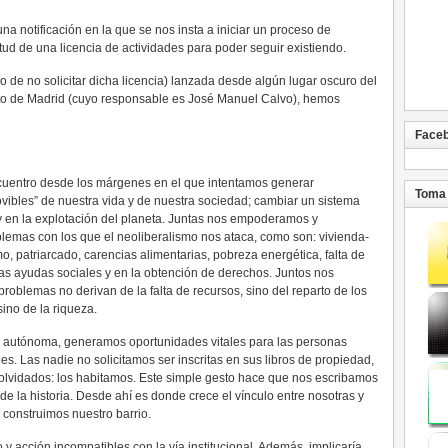
a notificación en la que se nos insta a iniciar un proceso de
itud de una licencia de actividades para poder seguir existiendo.
o de no solicitar dicha licencia) lanzada desde algún lugar oscuro del
to de Madrid (cuyo responsable es José Manuel Calvo), hemos
Face
uentro desde los márgenes en el que intentamos generar
Toma 
ibles” de nuestra vida y de nuestra sociedad; cambiar un sistema
 en la explotación del planeta. Juntas nos empoderamos y
emas con los que el neoliberalismo nos ataca, como son: vivienda-
, patriarcado, carencias alimentarias, pobreza energética, falta de
 las ayudas sociales y en la obtención de derechos. Juntos nos
blemas no derivan de la falta de recursos, sino del reparto de los
sino de la riqueza.
 autónoma, generamos oportunidades vitales para las personas
ones. Las nadie no solicitamos ser inscritas en sus libros de propiedad,
olvidados: los habitamos. Este simple gesto hace que nos escribamos
o de la historia. Desde ahí es donde crece el vínculo entre nosotras y
construimos nuestro barrio.
y acción incompatibles con la vía institucional. Además, implicaría