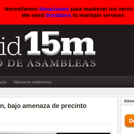
Necesitamos
donaciones
para mantener los servic
We need
donations
to maintain services
acto
Números anteriores
Númer
n, bajo amenaza de precinto