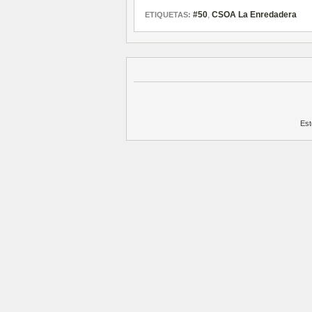
#50
,
CSOA La Enredadera
ETIQUETAS:
Est