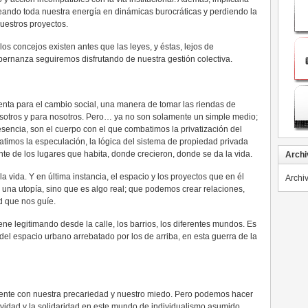
leando toda nuestra energía en dinámicas burocráticas y perdiendo la
uestros proyectos.
os concejos existen antes que las leyes, y éstas, lejos de
obernanza seguiremos disfrutando de nuestra gestión colectiva.
enta para el cambio social, una manera de tomar las riendas de
nosotros y para nosotros. Pero… ya no son solamente un simple medio;
sencia, son el cuerpo con el que combatimos la privatización del
atimos la especulación, la lógica del sistema de propiedad privada
nte de los lugares que habita, donde crecieron, donde se da la vida.
Archi
 vida. Y en última instancia, el espacio y los proyectos que en él
Archi
 una utopía, sino que es algo real; que podemos crear relaciones,
d que nos guíe.
ne legitimando desde la calle, los barrios, los diferentes mundos. Es
del espacio urbano arrebatado por los de arriba, en esta guerra de la
mente con nuestra precariedad y nuestro miedo. Pero podemos hacer
ividad y la solidaridad en este mundo de individualismo asumido.