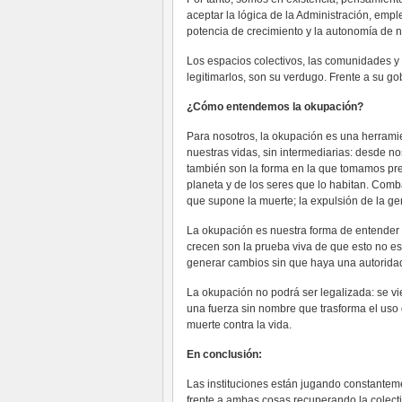
aceptar la lógica de la Administración, emp
potencia de crecimiento y la autonomía de n
Los espacios colectivos, las comunidades y l
legitimarlos, son su verdugo. Frente a su g
¿Cómo entendemos la okupación?
Para nosotros, la okupación es una herrami
nuestras vidas, sin intermediarias: desde 
también son la forma en la que tomamos pre
planeta y de los seres que lo habitan. Comb
que supone la muerte; la expulsión de la ge
La okupación es nuestra forma de entender la
crecen son la prueba viva de que esto no es
generar cambios sin que haya una autorida
La okupación no podrá ser legalizada: se vie
una fuerza sin nombre que trasforma el uso 
muerte contra la vida.
En conclusión:
Las instituciones están jugando constante
frente a ambas cosas recuperando la colect