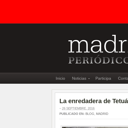
Inicio
Noticias
Participa
Cont
La enredadera de Tetuá
–
26 SEPTIEMBRE, 2016
PUBLICADO EN:
BLOG
,
MADRID