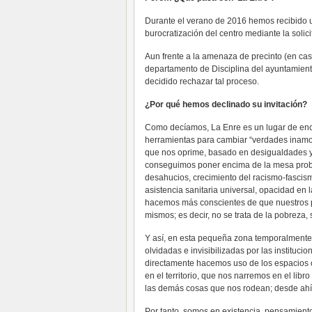
Durante el verano de 2016 hemos recibido un
burocratización del centro mediante la solic
Aun frente a la amenaza de precinto (en cas
departamento de Disciplina del ayuntamien
decidido rechazar tal proceso.
¿Por qué hemos declinado su invitación?
Como decíamos, La Enre es un lugar de enc
herramientas para cambiar “verdades inamov
que nos oprime, basado en desigualdades y
conseguimos poner encima de la mesa probl
desahucios, crecimiento del racismo-fascismo
asistencia sanitaria universal, opacidad en
hacemos más conscientes de que nuestros pro
mismos; es decir, no se trata de la pobreza, 
Y así, en esta pequeña zona temporalmente
olvidadas e invisibilizadas por las instituci
directamente hacemos uso de los espacios 
en el territorio, que nos narremos en el libr
las demás cosas que nos rodean; desde ahí 
Por tanto, somos en existencia, pensamiento 