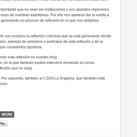
portante que no sean las instituciones y sus aparatos represivos
oras de nuestras asambleas. Por ello nos apetece dar la vuelta a
, generando un proceso de reflexión en el que nos sintamos
tir con vosotros la reflexión colectiva que se está generando desde
ión, además de animaros a participar de esta reflexión y de la
ue consideréis oportuna.
do esta reflexión en nuestro blog:
/, en la que también podéis intervenir enviando al correo
lexión que os surja.
n. Por supuesto, también al CSOA La Dragona, que también está
iones.