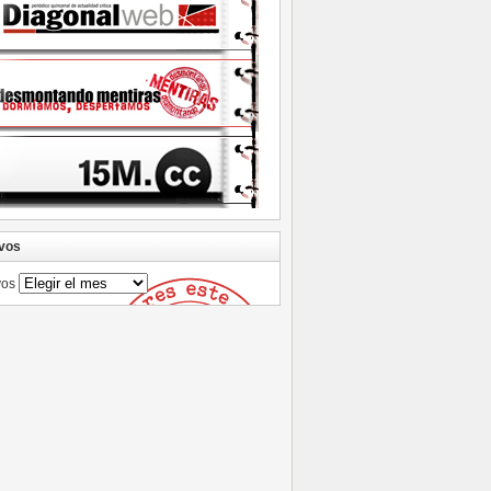
vos
vos