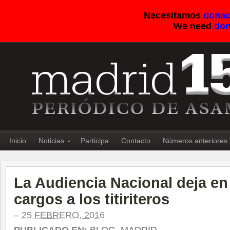
Necesitamos
donac
We need
don
Inicio
Noticias
Participa
Contacto
Números anteriores
La Audiencia Nacional deja en
cargos a los titiriteros
–
25 FEBRERO, 2016