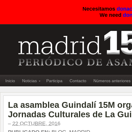
Necesitamos
donac
We need
don
Inicio
Noticias
Participa
Contacto
Números anteriores
La asamblea Guindalí 15M orga
Jornadas Culturales de La Gu
–
22 OCTUBRE, 2016