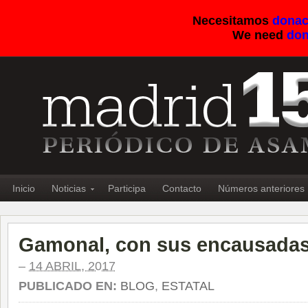
Necesitamos
donac
We need
don
Inicio
Noticias
Participa
Contacto
Números anteriores
Gamonal, con sus encausadas h
–
14 ABRIL, 2017
PUBLICADO EN:
BLOG
,
ESTATAL