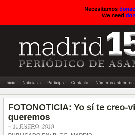
Necesitamos
donac
We need
don
Inicio
Noticias
Participa
Contacto
Números anteriores
FOTONOTICIA: Yo sí te creo-v
queremos
–
11 ENERO, 2018