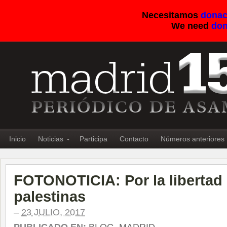
Necesitamos
donac
We need
don
Inicio
Noticias
Participa
Contacto
Números anteriores
FOTONOTICIA: Por la libertad
palestinas
–
23 JULIO, 2017