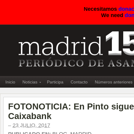
Necesitamos
donac
We need
don
Inicio
Noticias
Participa
Contacto
Números anteriores
FOTONOTICIA: En Pinto sigue 
Caixabank
–
23 JULIO, 2017