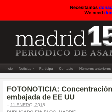
Necesitamos
donac
We need
don
Inicio
Noticias
Participa
Contacto
Números anteriores
FOTONOTICIA: Concentración f
embajada de EE UU
–
11 ENERO, 2018