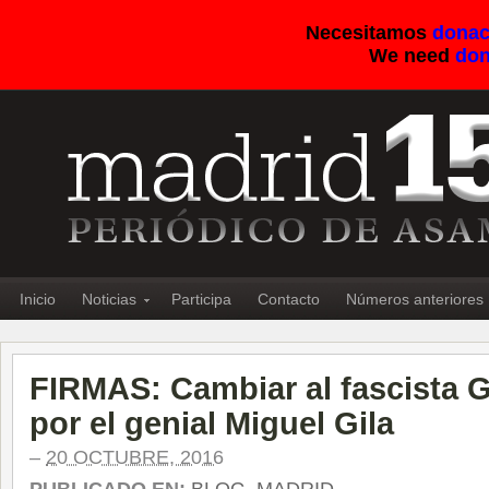
Necesitamos
donac
We need
don
Inicio
Noticias
Participa
Contacto
Números anteriores
FIRMAS: Cambiar al fascista 
por el genial Miguel Gila
–
20 OCTUBRE, 2016