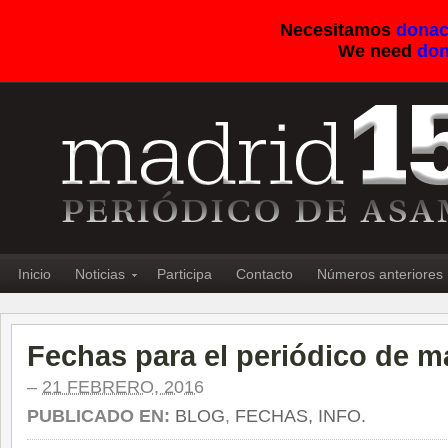
Necesitamos
donac
We need
don
Inicio
Noticias
Participa
Contacto
Números anteriores
Fechas para el periódico de m
–
21 FEBRERO, 2016
PUBLICADO EN:
BLOG
,
FECHAS, INFO.