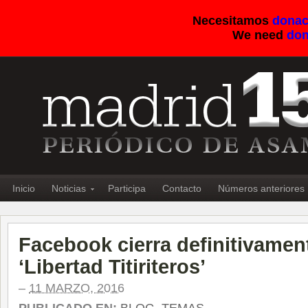
Necesitamos
donac
We need
don
Inicio
Noticias
Participa
Contacto
Números anteriores
Facebook cierra definitivamen
‘Libertad Titiriteros’
–
11 MARZO, 2016