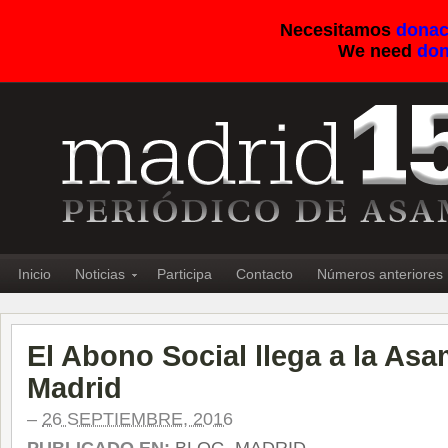
Necesitamos
donac
We need
don
Inicio
Noticias
Participa
Contacto
Números anteriores
El Abono Social llega a la As
Madrid
–
26 SEPTIEMBRE, 2016