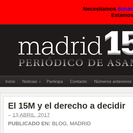
Necesitamos
donac
Estamos
Inicio
Noticias
Participa
Contacto
Números anteriores
El 15M y el derecho a decidir
–
13 ABRIL, 2017
PUBLICADO EN:
BLOG
,
MADRID