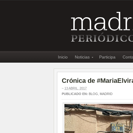
Inicio
Noticias
Participa
Cont
Crónica de #MariaElvi
–
13 ABRIL, 2017
PUBLICADO EN:
BLOG
,
MADRID