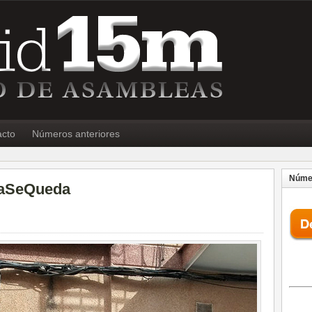
acto
Números anteriores
Númer
raSeQueda