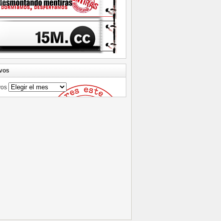
vos
vos