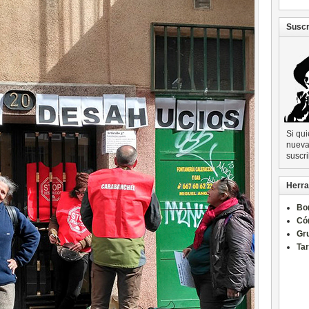
Suscr
Si qu
nueva 
suscri
Herra
Bo
Có
Gru
Ta