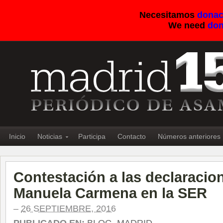
Necesitamos
donac
We need
don
Inicio
Noticias
Participa
Contacto
Números anteriores
Contestación a las declaracio
Manuela Carmena en la SER
–
26 SEPTIEMBRE, 2016