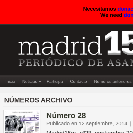
Necesitamos
donac
We need
don
Inicio
Noticias
Participa
Contacto
Números anteriores
NÚMEROS ARCHIVO
Número 28
Publicado en 12 septiembre, 2014
|