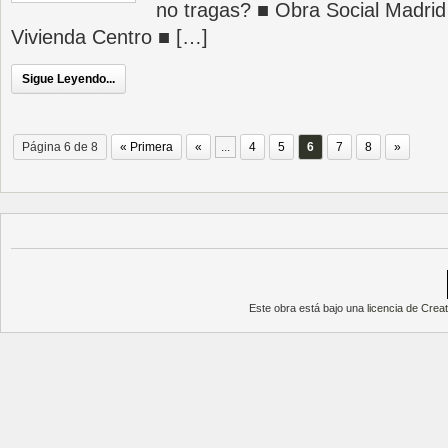
no tragas? ■ Obra Social Madri
Vivienda Centro ■ […]
Sigue Leyendo...
Página 6 de 8
« Primera
«
...
4
5
6
7
8
»
Este obra está bajo una
licencia de Cre