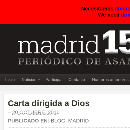
Necesitamos
donac
We need
don
Inicio
Noticias
Participa
Contacto
Números anteriores
Carta dirigida a Dios
–
20 OCTUBRE, 2016
PUBLICADO EN:
BLOG
,
MADRID