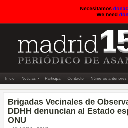
Necesitamos
donac
We need
don
Inicio
Noticias
Participa
Contacto
Números anteriores
Brigadas Vecinales de Observ
DDHH denuncian al Estado esp
ONU